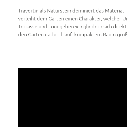
Travertin als Naturstein dominiert das Material
verleiht dem Garten einen Charakter, welcher U
Terrasse und Loungebereich gliedern sich direkt
den Garten dadurch auf kompaktem Raum großz