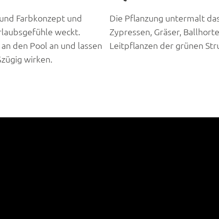
- und Farbkonzept und
Die Pflanzung untermalt da
rlaubsgefühle weckt.
Zypressen, Gräser, Ballhor
 an den Pool an und lassen
Leitpflanzen der grünen Str
ügig wirken.