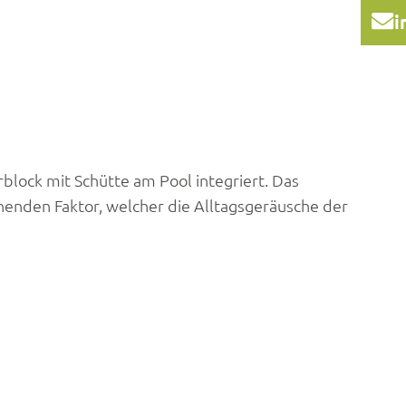
i
lock mit Schütte am Pool integriert. Das
nenden Faktor, welcher die Alltagsgeräusche der